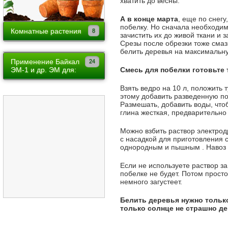
хватить до весны.
Лук, чеснок
Луковочные
А в конце марта
, еще по снегу
Огурец
побелку. Но сначала необходим
Многолетники
Комнатные растения
зачистить их до живой ткани и 
Томат
Срезы после обрезки тоже смаз
Однолетники
Ампельные
белить деревья на максимальну
Пасленовые
Вьющиеся
Применение Байкал
Красиво цветущие
Смесь для побелки готовьте 
ЭМ-1 и др. ЭМ для:
Зелень
Лиственно-декоративные
Арбузов
Взять ведро на 10 л, положить ту
Земляника
этому добавить разведенную поб
Плодовые в горшках
Малины
Размешать, добавить воды, что
Обработка земли
глина жесткая, предварительно
Растения теневыносливые
Томатов
Вредители огорода
Суккуленты
Можно взбить раствор электрод
Земляники
с насадкой для приготовления 
Выгонка цветов
однородным и пышным . Навоз 
Клематисов
Вредители
Если не используете раствор за
Зерновых
побелке не будет. Потом прост
немного загустеет.
Картофеля
Белить деревья нужно только
Роз
только солнце не страшно де
Уборки мусора