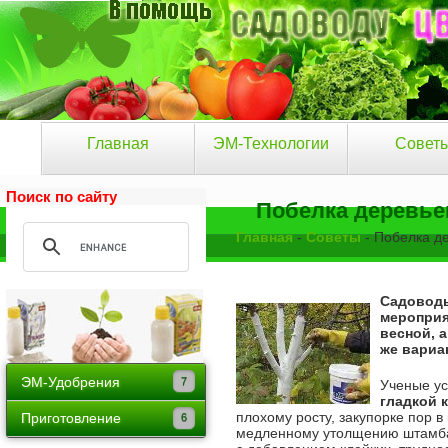
Главная
ЭМ-Технологии
Совет
Поиск по сайту
Побелка деревье
Главная
-
Советы
- Побелка де
Садоводы
мероприя
весной, а
же вариа
ЭМ-Удобрения
Ученые ус
гладкой 
Байкал ЭМ-1
плохому росту, закупорке пор 
Приготовление
медленному утолщению штамба
Тамир