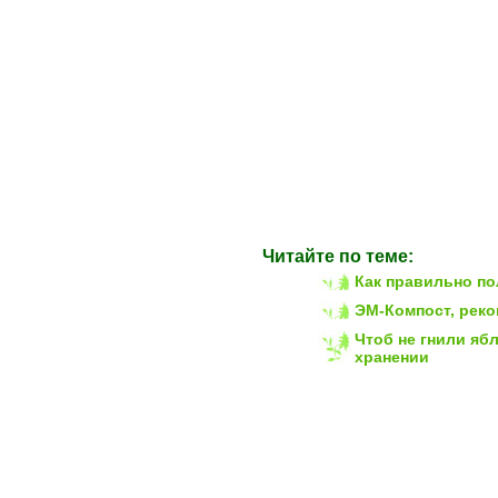
Дачного туалета
Коневодства
Кролеводства
Пчел
Очистки стоковых вод
Полей
Для плодородия почвы
Читайте по теме:
Свиноводства
Как правильно п
Теплиц
ЭМ-Компост, рек
Удобрений в домашних
Чтоб не гнили яб
условиях
хранении
Комнатных растений
Замачивания семян
Животноводства
Разных сфер в с/х