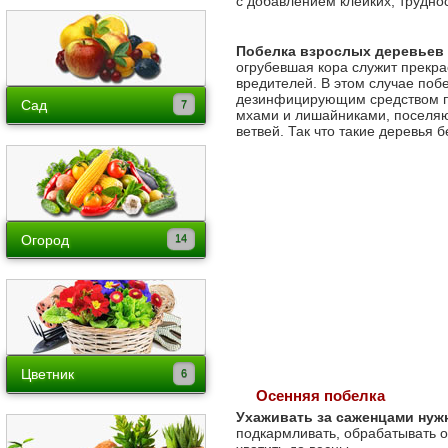
с добавлением клейких, трудн
ЭМ-Препарат
Эмикс порошок (Ургаса)
ЭМ-Раствор
Побелка взрослых деревьев
Эмикс от запахов
огрубевшая кора служит прекр
ЭМ-Экстракт
вредителей. В этом случае поб
Эмикс для защиты растений
дезинфицирующим средством пр
ЭМ-Компост
Сад
мхами и лишайниками, поселя
ЭМ-Патока
ветвей. Так что такие деревья 
Байкал ЭМ-1: как применять
Деревья
ГуматЭМ
Отзывы и опыт
Кусты
Лианы
Хвойные, вечнозеленые
Огород
Виноград
Бахчевые
Ландшафтный дизайн
Бобовые
Уход и защита сада
Экзоты на огороде
Капуста
Цветник
Осенняя побелка
Картофель
Декоративные кусты
Ухаживать за саженцами нуж
подкармливать, обрабатывать 
Корнеплоды
Двулетники