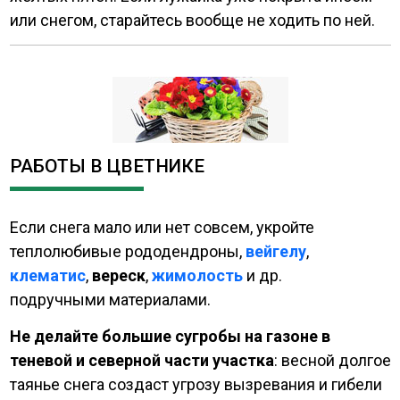
или снегом, старайтесь вообще не ходить по ней.
РАБОТЫ В ЦВЕТНИКЕ
Если снега мало или нет совсем, укройте
теплолюбивые рододендроны,
вейгелу
,
клематис
,
вереск
,
жимолость
и др.
подручными материалами.
Не делайте большие сугробы на газоне в
теневой и северной части участка
: весной долгое
таянье снега создаст угрозу вызревания и гибели