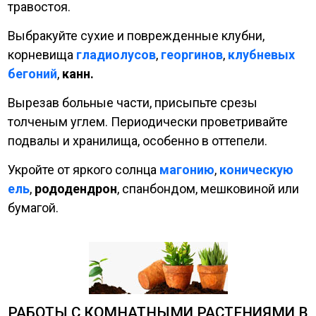
травостоя.
Выбракуйте сухие и поврежденные клубни,
корневища
гладиолусов
,
георгинов
,
клубневых
бегоний
,
канн.
Вырезав больные части, присыпьте срезы
толченым углем. Периодически проветривайте
подвалы и хранилища, особенно в оттепели.
Укройте от яркого солнца
магонию
,
коническую
ель
,
рододендрон
, спанбондом, мешковиной или
бумагой.
РАБОТЫ С КОМНАТНЫМИ РАСТЕНИЯМИ В