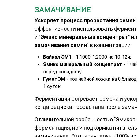
ЗАМАЧИВАНИЕ
Ускоряет процесс прорастания семян
эффективности использовать фермен
и "
Эмикс минеральный концентрат
" ил
замачивания семян
" в концентрации:
Байкал ЭМ1
- 1:1000-1:2000 на 10-12ч;
Эмикс минеральный концентрат -
1 ча
перед посадкой;
ГуматЭМ
- пол чайной ложки на 0,5л во
1 суток.
Ферментация согревает семена и ускор
когда редиска прорастала после замач
Отличительной особенностью "Эмикса к
ферментация, но и подкормка питате
замачивании. Это гарантирует 100% в