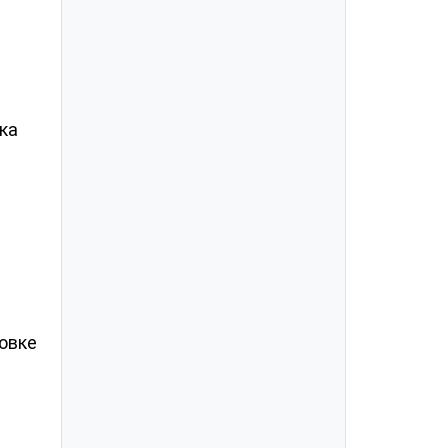
ка
овке