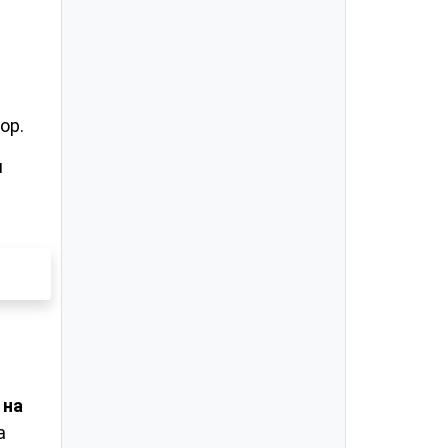
ор.
и
 на
а