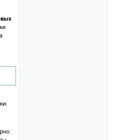
овых
ки
а.
в
ки.
ерно
оды