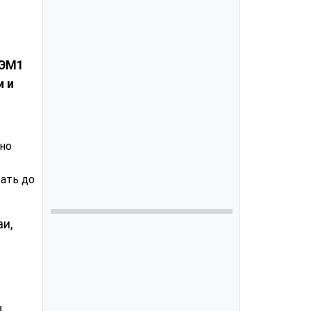
 ЭМ1
и и
нно
вать до
и,
ы