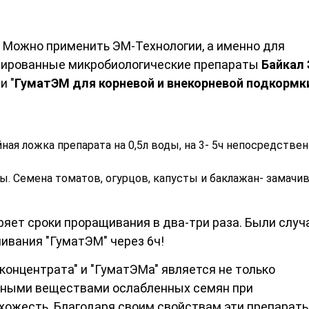
. Можно применить ЭМ-Технологии, а именно для
тированные микробиологические препараты
Байкал
и "
ГуматЭМ для корневой и внекорневой подкормк
йная ложка препарата на 0,5л воды, на 3- 5ч непосредстве
ды. Семена томатов, огурцов, капусты и баклажан- замачи
яет сроки проращивания в два-три раза. Были случа
ивания "ГуматЭМ" через 6ч!
онцентрата" и "ГуматЭМа" является не только
льными веществами ослабленных семян при
схожесть. Благодаря своим свойствам эти препарат