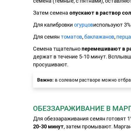
семена (темные, с пятнами), оставляю
Затем семена
опускают в раствор со
Для калибровки
огурцов
используют 3% 
Для семян
томатов
,
баклажанов
,
перца
Семена тщательно
перемешивают в р
держат в течение 5-10 минут. Всплыв
просушивают.
Важно:
в солевом растворе можно отбрак
ОБЕЗЗАРАЖИВАНИЕ В МАР
Для обеззараживания семян готовят 1
20-30 минут
, затем промывают. Марга