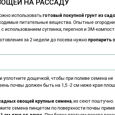
ВОЩЕЙ НА РАССАДУ
ожно использовать
готовый покупной грунт из сад
бходимые питательные вещества. Опытные огородни
, с использованием суглинка, перегноя и ЭМ-компост
отовления за 2 недели до посева нужно
пропарить
и уплотните дощечкой, чтобы при поливе семена не
вень почвы должен быть на 1,5 -2 см ниже края плош
садных овощей крупные семена
, их сеют поштучно.
жите семена пинцетом по поверхности почвы прим
 1 см друг от друга.
При более плотном посеве всх