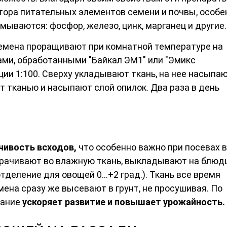
тора питательных элементов семени и почвы, особе
мываются: фосфор, железо, цинк, марганец и другие.
емена проращивают при комнатной температуре на
ами, обработанными "Байкал ЭМ1" или "Эмикс
ии 1:100. Сверху укладывают ткань, на нее насыпа
 тканью и насыпают слой опилок. Два раза в день
ивость всходов,
что особенно важно при посевах в
ворачивают во влажную ткань, выкладывают на блюд
тделение для овощей 0...+2 град.). Ткань все время
мена сразу же высевают в грунт, не просушивая. По
вание
ускоряет развитие и повышает урожайность.