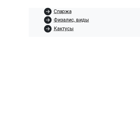
Спаржа
Физалис, виды
Кактусы