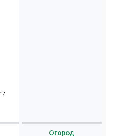
 и
Огород