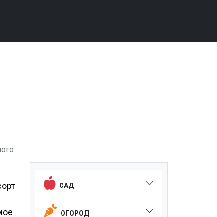
ного
 сорт
САД
мое
ОГОРОД