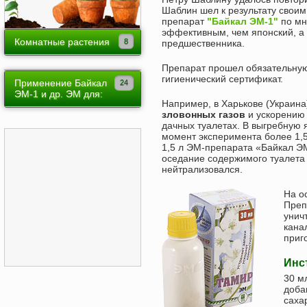
Шаблин шел к результату свои
Лук, чеснок
Луковочные
препарат
"Байкал ЭМ-1"
по мн
эффективным, чем японский, а 
Огурец
Многолетники
Комнатные растения
предшественника.
Томат
Однолетники
Ампельные
Препарат прошел обязательную
Пасленовые
гигиенический сертификат.
Вьющиеся
Применение Байкал
Красиво цветущие
ЭМ-1 и др. ЭМ для:
Зелень
Например, в Харькове (Украин
Лиственно-декоративные
зловонных газов
и ускорению
Арбузов
Земляника
дачных туалетах. В выгребную я
Плодовые в горшках
момент эксперимента более 1,
Малины
Обработка земли
1,5 л ЭМ-препарата «Байкал ЭМ
Растения теневыносливые
оседание содержимого туалета 
Томатов
Вредители огорода
нейтрализовался.
Суккуленты
Земляники
На о
Выгонка цветов
Преп
Клематисов
унич
Вредители
кана
Зерновых
приг
Картофеля
Инс
Роз
30 м
добав
Уборки мусора
саха