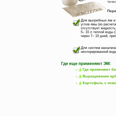
тече
Дачного туалета
Пере
Коневодства
Кролеводства
Для выгребных ям и
углов ямы (из расчета
Пчел
отсутствует жидкость
5– 10 л теплой воды 
Очистки стоковых вод
через 7– 10 дней, пре
Полей
Для систем канализ
нехлорированной воды
Для плодородия почвы
Свиноводства
Где еще применяют ЭМ:
Теплиц
Где применяют б
Выращивание арб
Удобрений в домашних
условиях
Картофель с пом
Комнатных растений
Замачивания семян
Животноводства
Разных сфер в с/х