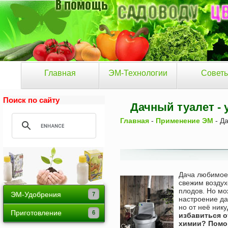
Главная
ЭМ-Технологии
Совет
Поиск по сайту
Дачный туалет - 
Главная
-
Применение ЭМ
- Да
Дача любимое 
свежим воздух
плодов. Но мо
ЭМ-Удобрения
настроение да
но от неё ник
Байкал ЭМ-1
Приготовление
избавиться о
химии? Помог 
Тамир