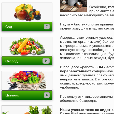
ЭМ-Препарат
Особенно, ког
Эмикс порошок (Ургаса)
ЭМ-Раствор
припомнится 
насколько это малоприятное за
Эмикс от запахов
ЭМ-Экстракт
Наука – биотехнология пришла
Эмикс для защиты растений
ЭМ-Компост
Сад
людям живущим в частно секто
ЭМ-Патока
Байкал ЭМ-1: как применять
Деревья
Американским ученым удалось
ГуматЭМ
мертвыми организмами) бактер
Отзывы и опыт
Кусты
микроорганизмы и упаковывать 
влажную среду, «освобожденные
Лианы
мы сливаем в канализацию: буд
человека, пищевые отходы, бума
Хвойные, вечнозеленые
Огород
В процессе «работы»
ЭМ - эф
Виноград
Бахчевые
перерабатывают
содержимое к
ямы дачного туалета практичес
Ландшафтный дизайн
Бобовые
неприятные запахи. В итоге ос
осадком, которую, кстати, можн
Уход и защита сада
Экзоты на огороде
удобрение.
Капуста
Цветник
Поскольку эти микроорганизмы 
абсолютно безвредны.
Картофель
Декоративные кусты
Наши ученые тоже не сидят 
Корнеплоды
Двулетники
Петру Шаблину удалось повтор