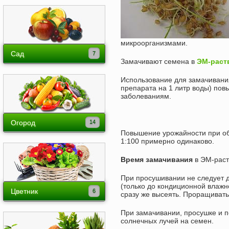
ЭМ-Препарат
Эмикс порошок (Ургаса)
ЭМ-Раствор
Эмикс от запахов
ЭМ-Экстракт
микроорганизмами.
Эмикс для защиты растений
ЭМ-Компост
Сад
Замачивают семена в
ЭМ-раств
ЭМ-Патока
Байкал ЭМ-1: как применять
Деревья
Использование для замачивания
ГуматЭМ
Отзывы и опыт
Кусты
препарата на 1 литр воды) пов
заболеваниям.
Лианы
Хвойные, вечнозеленые
Огород
Повышение урожайности при об
Виноград
Бахчевые
1:100 примерно одинаково.
Ландшафтный дизайн
Бобовые
Время замачивания
в ЭМ-раств
Уход и защита сада
Экзоты на огороде
При просушивании не следует 
(только до кондиционной влаж
Капуста
Цветник
сразу же высеять. Проращивать
Картофель
Декоративные кусты
При замачивании, просушке и п
солнечных лучей на семен.
Корнеплоды
Двулетники