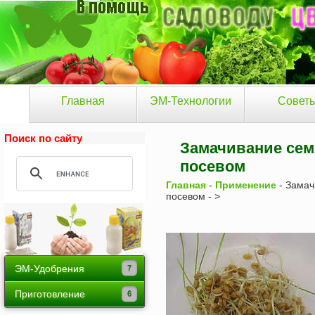
Главная
ЭМ-Технологии
Совет
Поиск по сайту
Замачивание сем
посевом
Главная
-
Применение
- Замач
посевом - >
ЭМ-Удобрения
Байкал ЭМ-1
Приготовление
Тамир