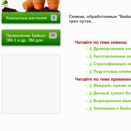
Лук, чеснок
Луковочные
Огурец
Семена, обработанные "Байк
Многолетники
Комнатные растения
трех суток.
.
Томат
Однолетники
Ампельные
Пасленовые
Вьющиеся
Применение Байкал
Красиво цветущие
ЭМ-1 и др. ЭМ для:
Читайте по теме семена:
Зелень
Лиственно-декоративные
Дражирование се
Арбузов
Земляника
Плодовые в горшках
Заготавливаем с
Малины
Обработка земли
Стратификация се
Растения теневыносливые
Томатов
Вредители огорода
Подготовка семян
Суккуленты
Земляники
Читайте по теме примене
Выгонка цветов
Февраль-время п
Клематисов
Дачный туалет бе
Вредители
Зерновых
Выращиваем мали
Картофеля
Земляника с Байк
Роз
Уборки мусора