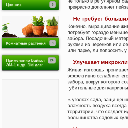
не только в регулярном сад
Капуста
Цветник
прекрасно дополняет пейз
Картофель
Декоративные кусты
Не требует больши
Корнеплоды
Двулетники
Конечно, выращивание жив
Лук, чеснок
потребует гораздо меньше
Луковочные
забора. Посадочный мате
Огурец
Многолетники
Комнатные растения
руками из черенков или се
Томат
или парке, ли попросить у
Однолетники
Ампельные
Пасленовые
Вьющиеся
Применение Байкал
Улучшает микроклим
Красиво цветущие
ЭМ-1 и др. ЭМ для:
Зелень
Живая изгородь проницаем
Лиственно-декоративные
Арбузов
эффективно ослабляет его
Земляника
Плодовые в горшках
забора, вокруг которого с
Малины
Обработка земли
губительные для капризны
Растения теневыносливые
Томатов
Вредители огорода
Суккуленты
В уголках сада, защищенн
Земляники
влажность воздуха всегда
Выгонка цветов
территории, что создает 
Клематисов
Вредители
большинства садовых кул
Зерновых