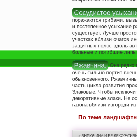
Сосудистое усыхани
поражаются грибами, выз
и постепенное усыхание р
существует. Лучше просто
участках вблизи очагов ин
защитных полос вдоль авт
больные и погибшие липы
Ржавчина.
Она редко п
очень сильно портит вне
обыкновенного. Ржавчинн
часть цикла развития про
Злаковые. Чтобы исключит
декоративные злаки. Не о
газона вблизи изгороди из
По теме ландшафтн
» БИРЮЧИНА И ЕЕ ДЕКОРАТИ