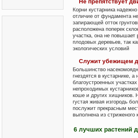
Не препятствует д
Картофеля
Корни кустарника надежно 
Роз
отличие от фундамента н
Уборки мусора
запирающей отток грунтов
расположена поперек скло
Дачного туалета
участка, она не повышает 
Коневодства
плодовых деревьев, так к
экологических условий
Кролеводства
Пчел
Служит убежищем д
Большинство насекомоядн
Очистки стоковых вод
гнездятся в кустарнике, а
Полей
благоустроенных участках
непроходимых кустарнико
Для плодородия почвы
коше и других хищников. 
Свиноводства
густая живая изгородь бо
послужит прекрасным мест
Теплиц
выполнена из стриженого 
Удобрений в домашних
условиях
6 лучших растений 
Комнатных растений