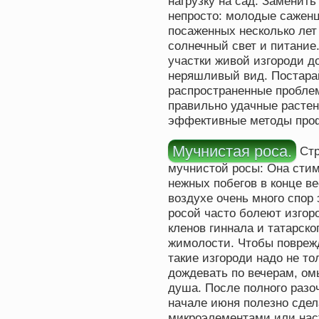
нагрузку на сад. Заменить
непросто: молодые саженц
посаженных несколько лет
солнечный свет и питание
участки живой изгороди до
неряшливый вид. Постара
распространенные пробле
правильно удачные растен
эффективные методы про
Мучнистая роса.
Стр
мучнистой росы: Она сти
нежных побегов в конце ве
воздухе очень много спор
росой часто болеют изгоро
кленов гиннала и татарско
жимолости. Чтобы повреж
такие изгороди надо не то
дождевать по вечерам, ом
душа. После полного разоч
начале июня полезно сдел
микроэлементами или нас