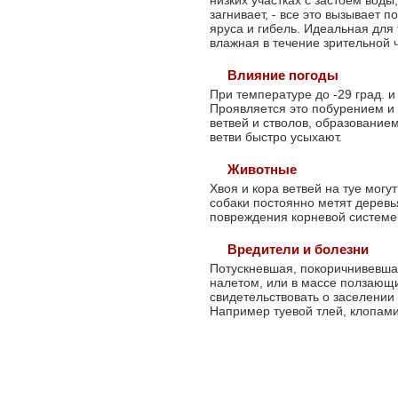
низких участках с застоем воды
загнивает, - все это вызывает 
Любителей-садоводов
яруса и гибель. Идеальная для
влажная в течение зрительной ч
Влияние погоды
При температуре до -29 град. и
Проявляется это побурением и
ветвей и стволов, образование
ветви быстро усыхают.
Животные
Хвоя и кора ветвей на туе могут
собаки постоянно метят деревь
повреждения корневой системе
Вредители и болезни
Потускневшая, покоричнивевша
налетом, или в массе ползающи
свидетельствовать о заселени
Например туевой тлей, клопами