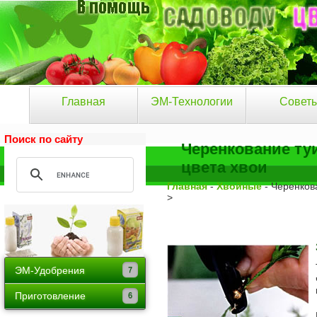
Главная
ЭМ-Технологии
Совет
Поиск по сайту
Черенкование ту
цвета хвои
Главная
-
Хвойные
- Черенков
>
ЭМ-Удобрения
Байкал ЭМ-1
Приготовление
Тамир