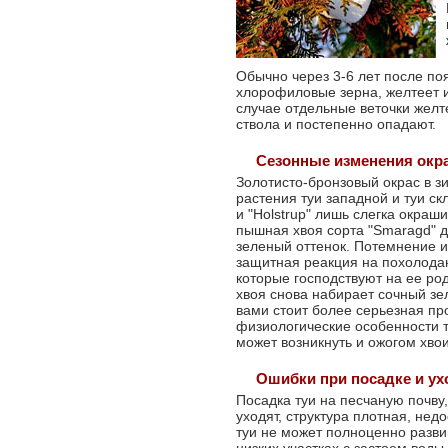
Дачного туалета
Коневодства
Кролеводства
Обычно через 3-6 лет после по
хлорофиловые зерна, желтеет и 
Пчел
случае отдельные веточки желт
ствола и постепенно опадают.
Очистки стоковых вод
Сезонные изменения окр
Полей
Золотисто-бронзовый окрас в 
растения туи западной и туи ск
Для плодородия почвы
и "Holstrup" лишь слегка окраши
пышная хвоя сорта "Smaragd" д
Свиноводства
зеленый оттенок. Потемнение и
защитная реакция на похолода
Теплиц
которые господствуют на ее ро
хвоя снова набирает сочный зел
Удобрений в домашних
вами стоит более серьезная пр
условиях
физиологические особенности т
может возникнуть и ожогом хвои
Комнатных растений
Замачивания семян
Ошибки при посадке и ух
Посадка туи на песчаную почву
Животноводства
уходят, структура плотная, нед
туи не может полноценно разви
Разных сфер в с/х