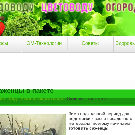
осы
ЭМ-Технологии
Советы
Здоровь
аженцы в пакете
ая
-
Сад
-
Уход и защита сада
- Саженцы в пакете >
Зима подходящий период для
подготовки к весне посадочного
материала, поэтому начинаем
готовить саженцы.