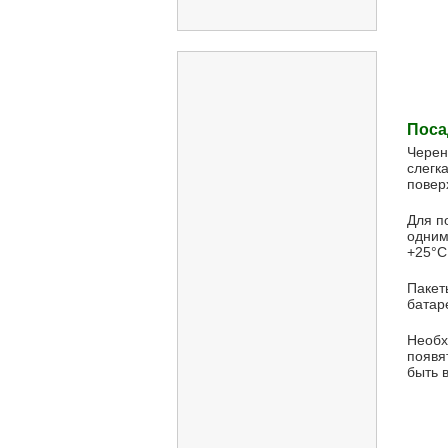
Картофеля
Роз
Уборки мусора
Дачного туалета
Поса
Коневодства
Черен
Кролеводства
слегк
повер
Пчел
Для п
Очистки стоковых вод
одним
+25°С
Полей
Пакет
Для плодородия почвы
батар
Свиноводства
Необх
Теплиц
появя
быть 
Удобрений в домашних
условиях
Комнатных растений