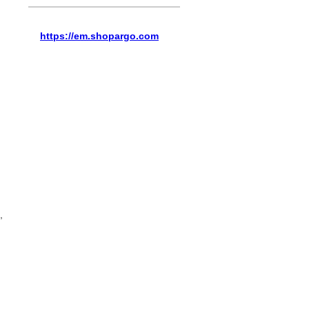
Copyright © 2009 -2023
Копировать только с указанием ссылки
https://em.shopargo.com
й
,