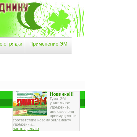
е с грядки
Применение ЭМ
Новинка!!!
ГуматЭМ
уникальное
удобрение,
имеющее ряд
преимуществ и
соответствие новому регламенту
удобрений...
читать дальше