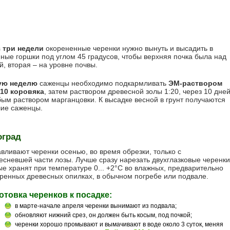
 три недели
окорененные черенки нужно вынуть и высадить в
ные горшки под углом 45 градусов, чтобы верхняя почка была над
й, вторая – на уровне почвы.
ую неделю
саженцы необходимо подкармливать
ЭМ-раствором
:10 коровяка
, затем раствором древесной золы 1:20, через 10 дне
бым раствором марганцовки. К высадке весной в грунт получаются
ие саженцы.
оград
авливают черенки осенью, во время обрезки, только с
есневшей части лозы. Лучше сразу нарезать двухглазковые черенки
ые хранят при температуре 0... +2°С во влажных, предварительно
ренных древесных опилках, в обычном погребе или подвале.
отовка черенков к посадке:
в марте-начале апреля черенки вынимают из подвала;
обновляют нижний срез, он должен быть косым, под почкой;
черенки хорошо промывают и вымачивают в воде около 3 суток, меняя