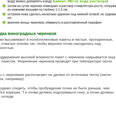
Байкал ЭМ-1в виде раствора
воду( можно добавлять в воду
)
затем на сутки черенки помещают в раствор стимулятора роста, погруж
их нижними концами на глубину 1-1,5 см;
острием ножа сделать несколько царапин под нижней почкой, не задева
ее;
верхние концы черенков, обмакнуть в расплавленный парафин.
дка виноградных черенков
ки высаживают в полиэтиленовые пакеты в чистые, пропаренные,
а отжатые опилки так, чтобы верхняя почка находилась над
хностью.
оддержания высокой влажности пакет с черенком накрывается еще
 пакетом. Укоренение черенков проводят при температуре около
.
ы с черенками располагают не далеко от источника тепла (около
еи, например).
одимо следить, чтобы пробуждение почек не было раньше, чем
тся корешки. Т.е почва должна подогреваься сниу, а почки должны
в холоде.