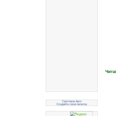
Замачивания семян
Животноводства
Разных сфер в с/х
Любителей-садоводов
Чита
Светлана Арго
Создайте свою визитку